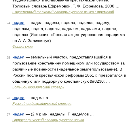
выделявшийся в пользование крестьянской семье.
Толковый словарь Ефремовой. Т. Ф. Ефремова. 2000 …
Современный толковый словарь русского языка Ефремовой
надел
— надел, наделы, надела, наделов, наделу,
24
наделам, надел, наделы, наделом, наделами, наделе,
наделах (Источник: «Полная акцентуированная парадигма
по А. А. Зализняку») …
Формы слов
надел
— земельный участок, предоставлявшийся в
25
пользование крестьянину помещиком или государством за
различные повинности (надельное землепользование). В
России после крестьянской реформы 1861 г. превратился в
общинную или подворную крестьянскую&#8230; …
Большой юридический словарь
надел
— над ел, а …
26
Русский орфографический словарь
надел
— (2 м); мн. наде/лы, Р. наде/лов …
27
Орфографический словарь русского языка