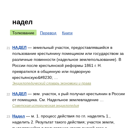
надел
Толкование
Перевод
Книги
НАДЕЛ
— земельный участок, предоставлявшийся в
21
пользование крестьянину помещиком или государством за
различные повинности (надельное землепользование). В
России после крестьянской реформы 1861 г. Н.
превратился в общинную или подворную
крестьянскую&#8230; …
Энциклопедический словарь экономики и права
НАДЕЛ
— зем. участок, к рый получал крестьянин в России
22
от помещика. См. Надельное землевладение …
Советская историческая энциклопедия
Надел
— м. 1. процесс действия по гл. наделять 1.,
23
наделить 2. Результат такого действия; участок земли,