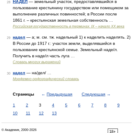
НАДЕЛ
— земельный участок, предоставлявшийся в
28
пользование крестьянину государством или помещиком за
выполнение различных повинностей; в России после
1861 г. – крестьянская земельная собственность …
Российская государственность в терминах. IX – начало XX века
надел
— а; м. см. тж. надельный 1) к наделить наделять. 2)
29
В России до 1917 г.: участок земли, выделявшийся в
пользование крестьянской семье. Земельный наде/л.
Получить в наде/л часть луга …
Словарь многих выражений
надел
— на/дел/ …
30
Морфемно-орфографический словарь
Страницы
←
Предыдущая
Следующая
→
1
2
3
4
5
6
7
8
9
10
11
12
13
© Академик, 2000-2026
18+